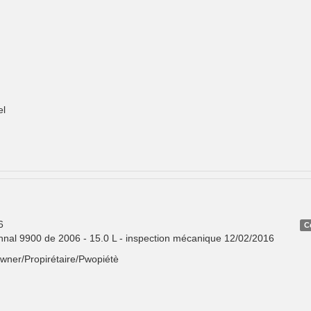
el
6
C
onnal 9900 de 2006 - 15.0 L - inspection mécanique 12/02/2016
Owner/Propirétaire/Pwopiétè