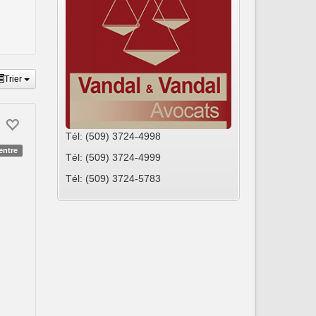
Contactez
ANOCL
info@anocla.com
Trier
Tél: (509) 3724-4998
entre
Tél: (509) 3724-4999
Tél: (509) 3724-5783