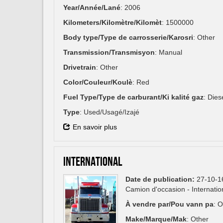
Year/Année/Lané
: 2006
Kilometers/Kilomètre/Kilomèt
: 1500000
Body type/Type de carrosserie/Karosri
: Other
Transmission/Transmisyon
: Manual
Drivetrain
: Other
Color/Couleur/Koulè
: Red
Fuel Type/Type de carburant/Ki kalité gaz
: Dies
Type
: Used/Usagé/Izajé
En savoir plus
iNTERNATIONAL
Date de publication:
27-10-1
Camion d'occasion - Internati
À vendre par/Pou vann pa
: 
Make/Marque/Mak
: Other