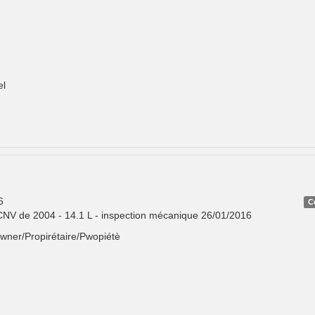
el
6
C
NV de 2004 - 14.1 L - inspection mécanique 26/01/2016
Owner/Propirétaire/Pwopiétè