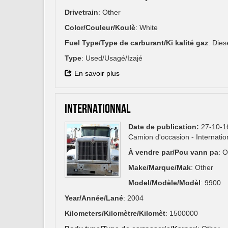
Drivetrain
: Other
Color/Couleur/Koulè
: White
Fuel Type/Type de carburant/Ki kalité gaz
: Dies
Type
: Used/Usagé/Izajé
En savoir plus
INTERNATIONNAL
Date de publication:
27-10-1
Camion d'occasion - Internati
À vendre par/Pou vann pa
: 
Make/Marque/Mak
: Other
Model/Modèle/Modèl
: 9900
Year/Année/Lané
: 2004
Kilometers/Kilomètre/Kilomèt
: 1500000