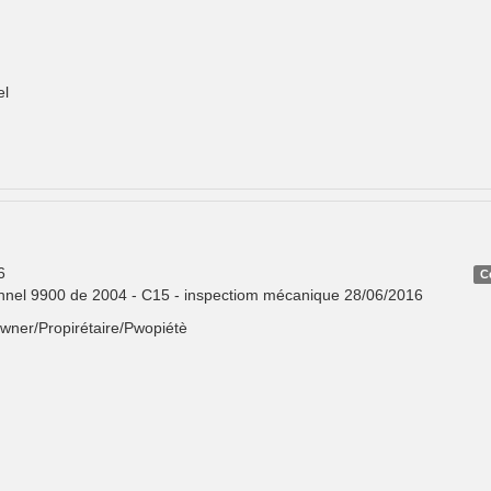
el
6
C
onnel 9900 de 2004 - C15 - inspectiom mécanique 28/06/2016
Owner/Propirétaire/Pwopiétè