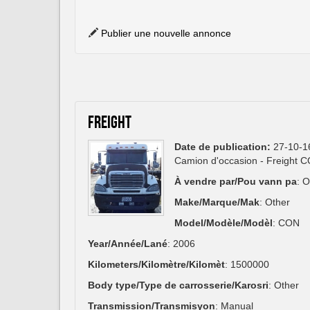
Publier une nouvelle annonce
Freight
Date de publication:
27-10-1
Camion d'occasion - Freight 
À vendre par/Pou vann pa
: 
Make/Marque/Mak
: Other
Model/Modèle/Modèl
: CON
Year/Année/Lané
: 2006
Kilometers/Kilomètre/Kilomèt
: 1500000
Body type/Type de carrosserie/Karosri
: Other
Transmission/Transmisyon
: Manual