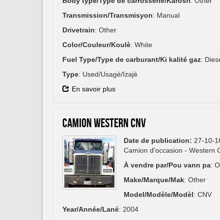
Body type/Type de carrosserie/Karosri
: Other
Transmission/Transmisyon
: Manual
Drivetrain
: Other
Color/Couleur/Koulè
: White
Fuel Type/Type de carburant/Ki kalité gaz
: Dies
Type
: Used/Usagé/Izajé
En savoir plus
CAMION WESTERN CNV
Date de publication:
27-10-1
Camion d'occasion - Western C
À vendre par/Pou vann pa
: 
Make/Marque/Mak
: Other
Model/Modèle/Modèl
: CNV
Year/Année/Lané
: 2004