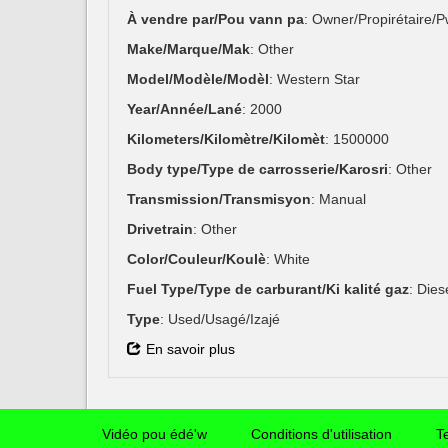
À vendre par/Pou vann pa
: Owner/Propirétaire/
Make/Marque/Mak
: Other
Model/Modèle/Modèl
: Western Star
Year/Année/Lané
: 2000
Kilometers/Kilomètre/Kilomèt
: 1500000
Body type/Type de carrosserie/Karosri
: Other
Transmission/Transmisyon
: Manual
Drivetrain
: Other
Color/Couleur/Koulè
: White
Fuel Type/Type de carburant/Ki kalité gaz
: Dies
Type
: Used/Usagé/Izajé
En savoir plus
Vidéo pou édé'w
Conditions d'utilisation
T