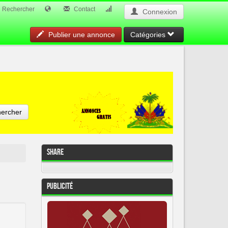
Rechercher
Contact
Connexion
Publier une annonce
Catégories
ercher
Share
Publicité
Pour un résultat p