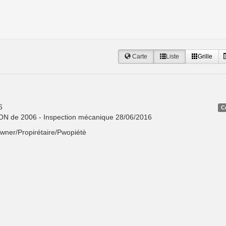
Carte
Liste
Grille
6
C
CON de 2006 - Inspection mécanique 28/06/2016
Owner/Propirétaire/Pwopiétè