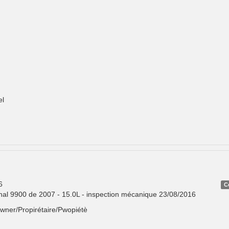
el
6
C
onal 9900 de 2007 - 15.0L - inspection mécanique 23/08/2016
Owner/Propirétaire/Pwopiétè