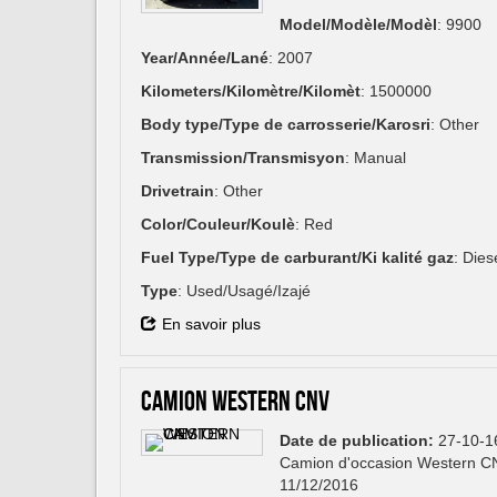
Model/Modèle/Modèl
: 9900
Year/Année/Lané
: 2007
Kilometers/Kilomètre/Kilomèt
: 1500000
Body type/Type de carrosserie/Karosri
: Other
Transmission/Transmisyon
: Manual
Drivetrain
: Other
Color/Couleur/Koulè
: Red
Fuel Type/Type de carburant/Ki kalité gaz
: Dies
Type
: Used/Usagé/Izajé
En savoir plus
CAMION WESTERN CNV
Date de publication:
27-10-1
Camion d'occasion Western CNV
11/12/2016