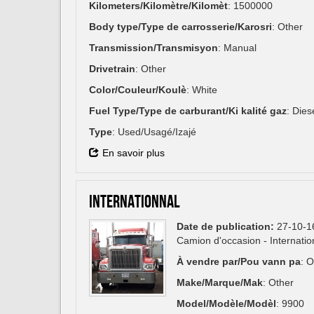
Kilometers/Kilomètre/Kilomèt
: 1500000
Body type/Type de carrosserie/Karosri
: Other
Transmission/Transmisyon
: Manual
Drivetrain
: Other
Color/Couleur/Koulè
: White
Fuel Type/Type de carburant/Ki kalité gaz
: Dies
Type
: Used/Usagé/Izajé
En savoir plus
INTERNATIONNAL
Date de publication:
27-10-1
Camion d'occasion - Internati
À vendre par/Pou vann pa
: 
Make/Marque/Mak
: Other
Model/Modèle/Modèl
: 9900