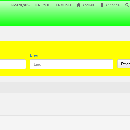
FRANÇAIS
KREYÒL
ENGLISH
Accueil
Annonce
Lieu
Rech
Lieu