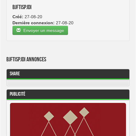
bjftispjdi
Créé:
27-08-20
Dernière connexion:
27-08-20
Envoyer un message
bjftispjdi Annonces
Share
Publicité