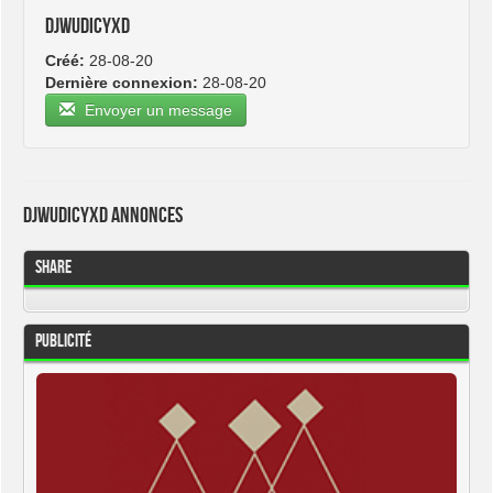
djwudicyxd
Créé:
28-08-20
Dernière connexion:
28-08-20
Envoyer un message
djwudicyxd Annonces
Share
Publicité