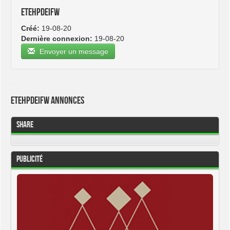
etehpdeifw
Créé:
19-08-20
Dernière connexion:
19-08-20
Envoyer un message
etehpdeifw Annonces
Share
Publicité