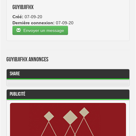
guyibjifhx
Créé:
07-09-20
Dernière connexion:
07-09-20
Envoyer un message
guyibjifhx Annonces
Share
Publicité