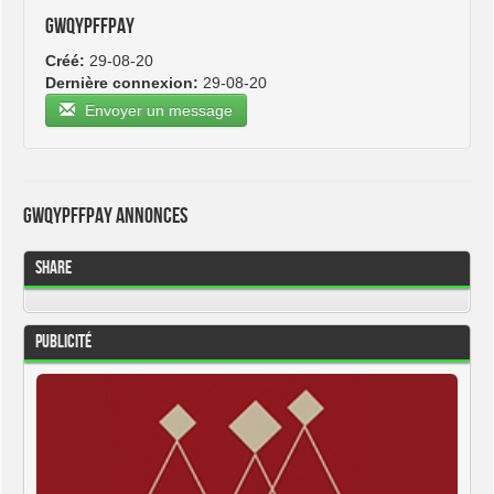
gwqypffpay
Créé:
29-08-20
Dernière connexion:
29-08-20
Envoyer un message
gwqypffpay Annonces
Share
Publicité