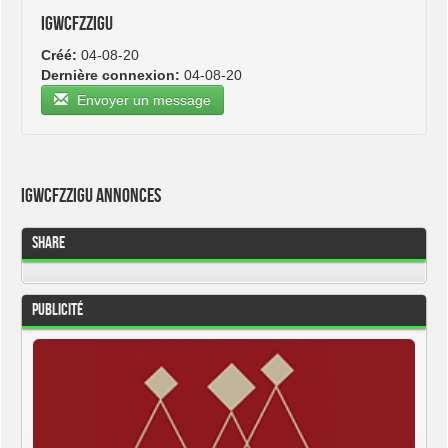
igwcfzzigu
Créé:
04-08-20
Dernière connexion:
04-08-20
Envoyer un message
igwcfzzigu Annonces
Share
Publicité