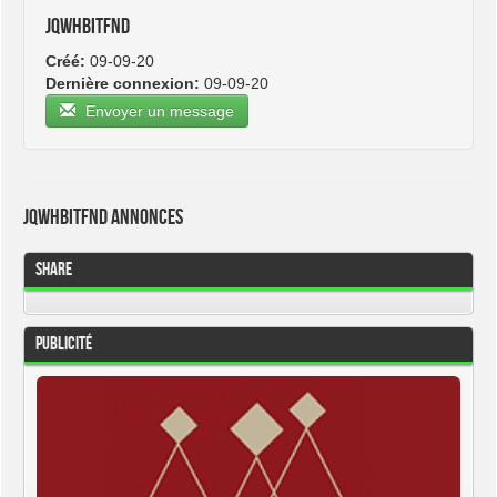
jqwhbitfnd
Créé:
09-09-20
Dernière connexion:
09-09-20
Envoyer un message
jqwhbitfnd Annonces
Share
Publicité