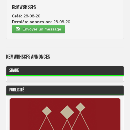
kemwbhscfs
Créé:
28-08-20
Dernière connexion:
28-08-20
Envoyer un message
kemwbhscfs Annonces
Share
Publicité