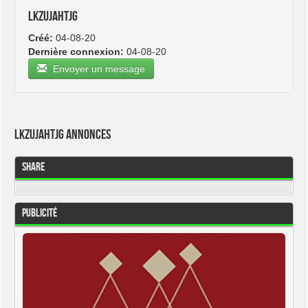
lkzujahtjg
Créé:
04-08-20
Dernière connexion:
04-08-20
Envoyer un message
lkzujahtjg Annonces
Share
Publicité