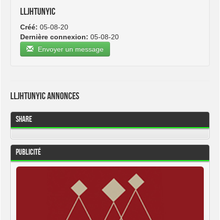
lljhtunyic
Créé:
05-08-20
Dernière connexion:
05-08-20
Envoyer un message
lljhtunyic Annonces
Share
Publicité