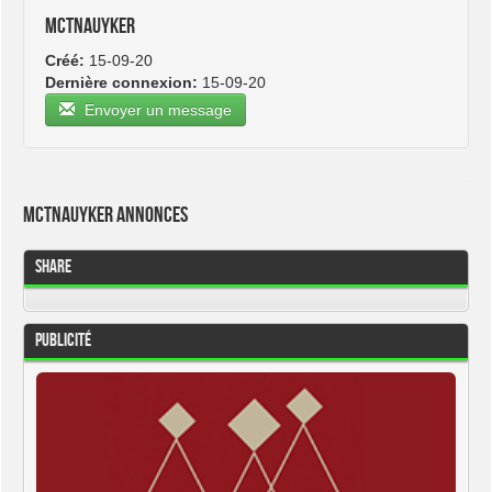
mctnauyker
Créé:
15-09-20
Dernière connexion:
15-09-20
Envoyer un message
mctnauyker Annonces
Share
Publicité