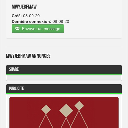
mwyjebfmaw
Créé:
08-09-20
Dernière connexion:
08-09-20
Envoyer un message
mwyjebfmaw Annonces
Share
Publicité