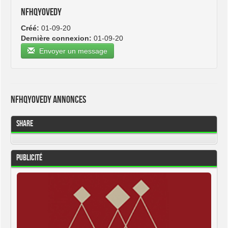
nfhqyovedy
Créé:
01-09-20
Dernière connexion:
01-09-20
Envoyer un message
nfhqyovedy Annonces
Share
Publicité