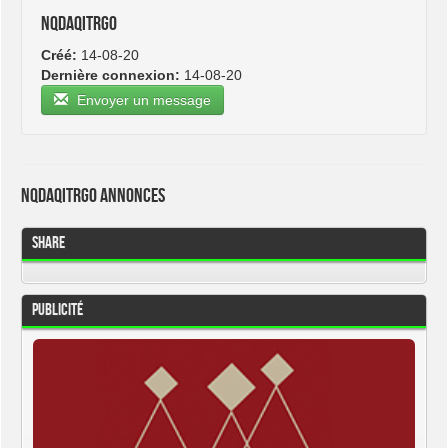
nqdaqitrgo
Créé:
14-08-20
Dernière connexion:
14-08-20
Envoyer un message
nqdaqitrgo Annonces
Share
Publicité