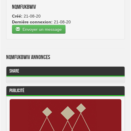
nqmfukbwiv
Créé:
21-08-20
Dernière connexion:
21-08-20
Envoyer un message
nqmfukbwiv Annonces
Share
Publicité