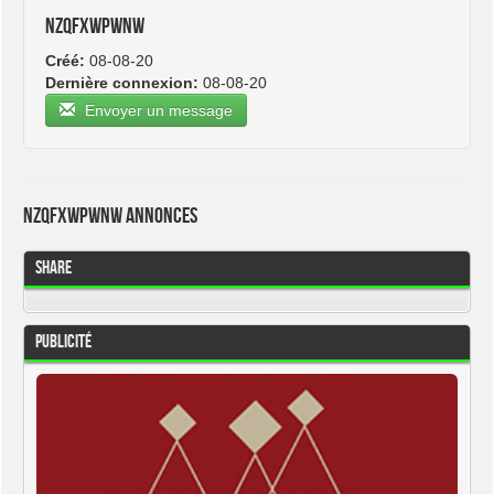
nzqfxwpwnw
Créé:
08-08-20
Dernière connexion:
08-08-20
Envoyer un message
nzqfxwpwnw Annonces
Share
Publicité