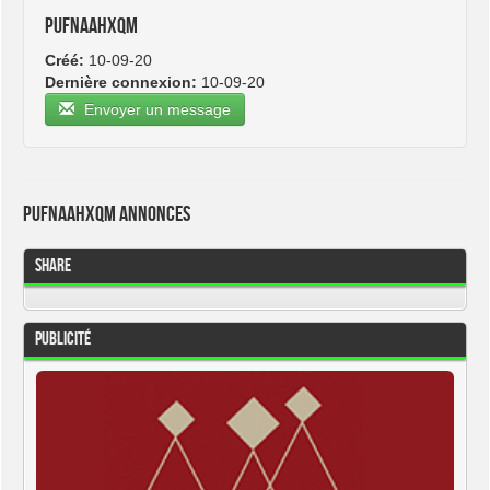
pufnaahxqm
Créé:
10-09-20
Dernière connexion:
10-09-20
Envoyer un message
pufnaahxqm Annonces
Share
Publicité