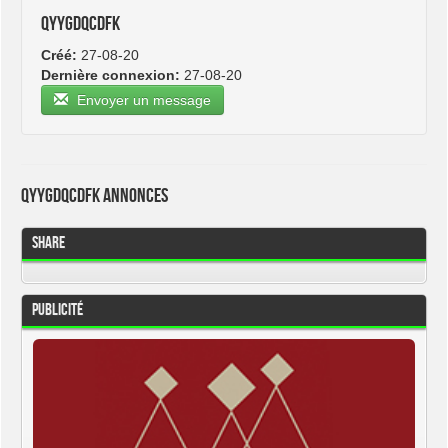
qyygdqcdfk
Créé:
27-08-20
Dernière connexion:
27-08-20
Envoyer un message
qyygdqcdfk Annonces
Share
Publicité