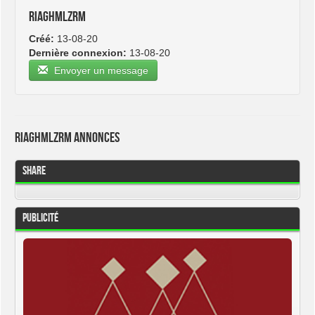
riaghmlzrm
Créé:
13-08-20
Dernière connexion:
13-08-20
Envoyer un message
riaghmlzrm Annonces
Share
Publicité