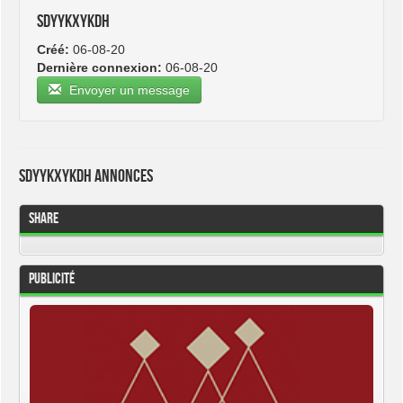
sdyykxykdh
Créé:
06-08-20
Dernière connexion:
06-08-20
Envoyer un message
sdyykxykdh Annonces
Share
Publicité