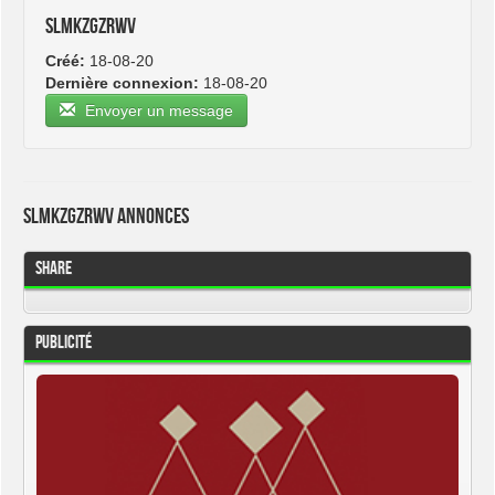
slmkzgzrwv
Créé:
18-08-20
Dernière connexion:
18-08-20
Envoyer un message
slmkzgzrwv Annonces
Share
Publicité