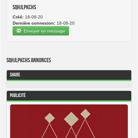
sqhjlpkchs
Créé:
18-08-20
Dernière connexion:
18-08-20
Envoyer un message
sqhjlpkchs Annonces
Share
Publicité