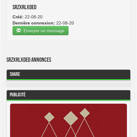
srzxrlxded
Créé:
22-08-20
Dernière connexion:
22-08-20
Envoyer un message
srzxrlxded Annonces
Share
Publicité