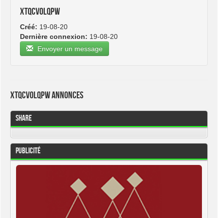
xtqcvolqpw
Créé:
19-08-20
Dernière connexion:
19-08-20
Envoyer un message
xtqcvolqpw Annonces
Share
Publicité