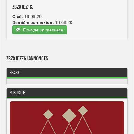
zbzxjdzfgj
Créé:
18-08-20
Dernière connexion:
18-08-20
Envoyer un message
zbzxjdzfgj Annonces
Share
Publicité