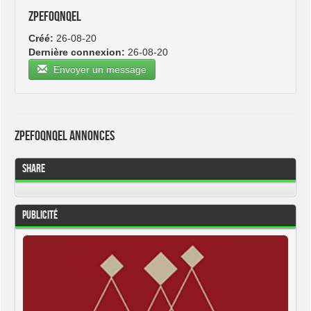
zpefoqnqel
Créé:
26-08-20
Dernière connexion:
26-08-20
Envoyer un message
zpefoqnqel Annonces
Share
Publicité